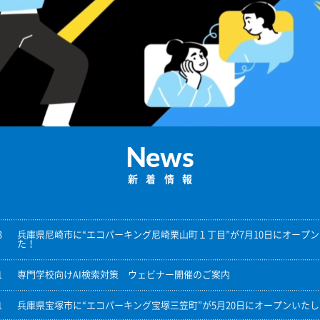
News
新着情報
3
兵庫県尼崎市に“エコパーキング尼崎栗山町１丁目”が7月10日にオープ
た！
1
専門学校向けAI検索対策 ウェビナー開催のご案内
1
兵庫県宝塚市に“エコパーキング宝塚三笠町”が5月20日にオープンいた